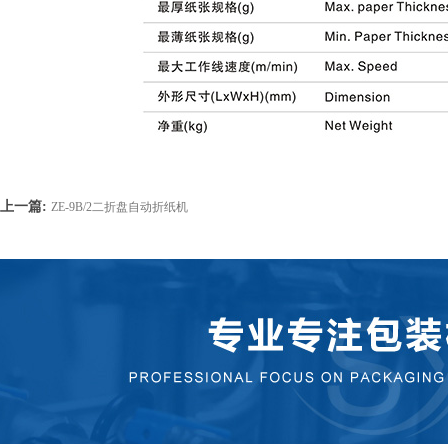
上一篇:
ZE-9B/2二折盘自动折纸机