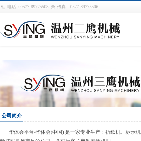
华体会平台
电话：0577-89775508
传真：0577-89775506
公司简介
华体会平台-华体会(中国) 是一家专业生产：折纸机、标示机