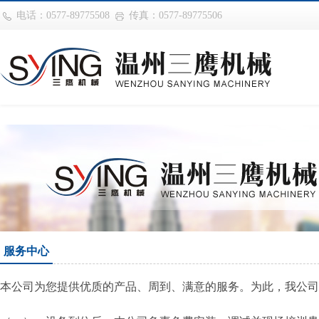
华体会平台
电话：0577-89775508
传真：0577-89775506
服务中心
本公司为您提供优质的产品、周到、满意的服务。为此，我公司