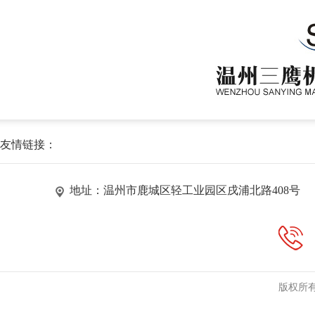
友情链接：
地址：温州市鹿城区轻工业园区戌浦北路408号
版权所有