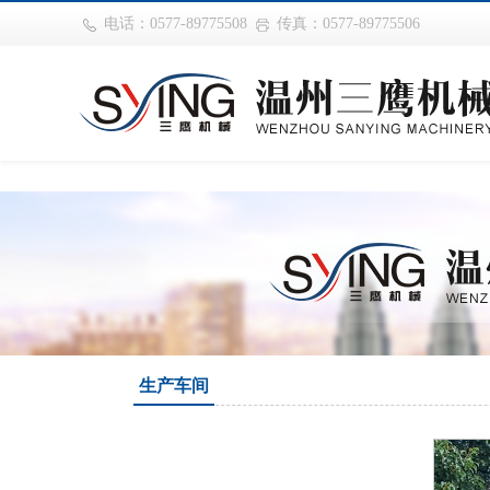
华体会平台
电话：0577-89775508
传真：0577-89775506
生产车间