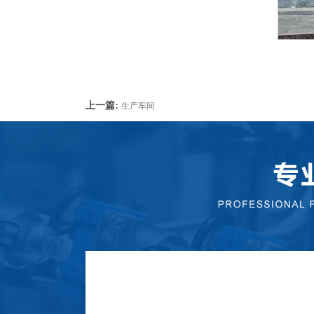
上一篇:
生产车间