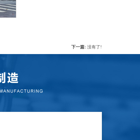
下一篇:
没有了!